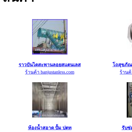
ราวบันไดสะพานลอยสแตนเลส
โถสุขภัณ
ร้านค้า banjustanless.com
ร้านค้
ห้องน้ำสอาด ปั้ม ปตท
รับซ