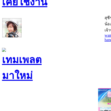
สุช
น้อง
เจ้
wan
han