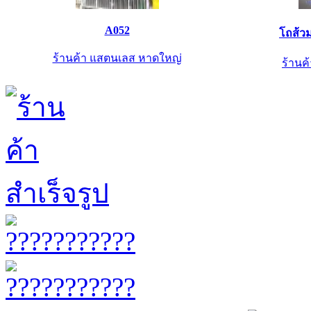
A052
โถส้ว
ร้านค้า แสตนเลส หาดใหญ่
ร้านค้