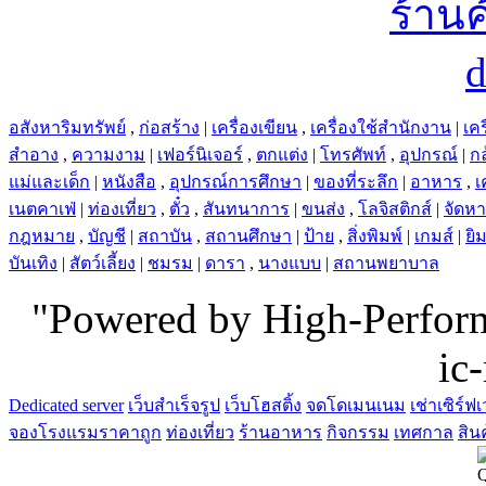
อสังหาริมทรัพย์
,
ก่อสร้าง
|
เครื่องเขียน
,
เครื่องใช้สำนักงาน
|
เคร
สำอาง
,
ความงาม
|
เฟอร์นิเจอร์
,
ตกแต่ง
|
โทรศัพท์
,
อุปกรณ์
|
ก
แม่และเด็ก
|
หนังสือ
,
อุปกรณ์การศึกษา
|
ของที่ระลึก
|
อาหาร
,
เ
เนตคาเฟ่
|
ท่องเที่ยว
,
ตั๋ว
,
สันทนาการ
|
ขนส่ง
,
โลจิสติกส์
|
จัดห
กฎหมาย
,
บัญชี
|
สถาบัน
,
สถานศึกษา
|
ป้าย
,
สิ่งพิมพ์
|
เกมส์
|
ยิ
บันเทิง
|
สัตว์เลี้ยง
|
ชมรม
|
ดารา
,
นางแบบ
|
สถานพยาบาล
"Powered by High-Perfo
ic
Dedicated server
เว็บสำเร็จรูป
เว็บโฮสติ้ง
จดโดเมนเนม
เช่าเซิร์ฟเ
จองโรงแรมราคาถูก
ท่องเที่ยว
ร้านอาหาร
กิจกรรม
เทศกาล
สิน