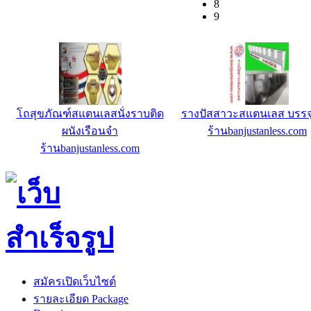
8
9
โถสุขภัณฑ์สแตนเลสนั่งราบติด
รางปัสสาวะสแตนเลส บรรจุ
ผนังเรือนจำ
ร้านbanjustanless.com
ร้านbanjustanless.com
สมัครเปิดเว็บไซต์
รายละเอียด Package