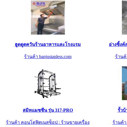
ฮูดดูดควันร้านอาหารและโรงแรม
อ่างซิ้ง
ร้านค้า banjustanless.com
ร้านค้
สมิทแมชชีน รุ่น 317-PRO
รั้ว
ร้านค้า คอนโดฟิตเนสช็อป : ร้านขายเครื่อง
ร้านค้