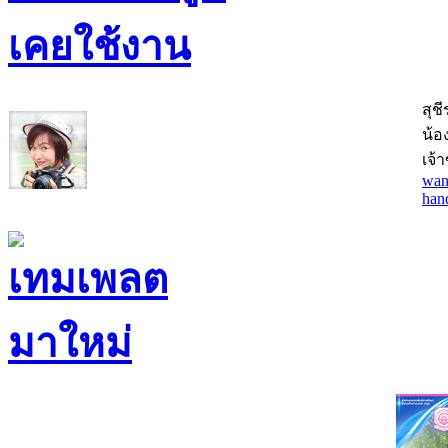
สุช
น้อง
เจ้
wan
han