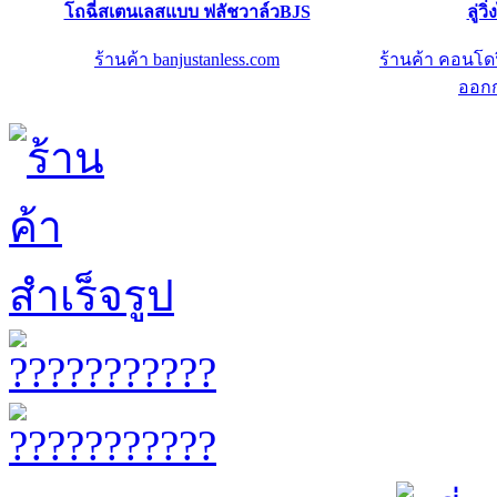
โถฉี่สเตนเลสแบบ ฟลัชวาล์วBJS
ลู่ว
ร้านค้า banjustanless.com
ร้านค้า คอนโดฟ
ออกก