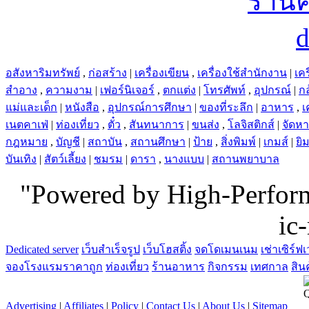
อสังหาริมทรัพย์
,
ก่อสร้าง
|
เครื่องเขียน
,
เครื่องใช้สำนักงาน
|
เคร
สำอาง
,
ความงาม
|
เฟอร์นิเจอร์
,
ตกแต่ง
|
โทรศัพท์
,
อุปกรณ์
|
ก
แม่และเด็ก
|
หนังสือ
,
อุปกรณ์การศึกษา
|
ของที่ระลึก
|
อาหาร
,
เ
เนตคาเฟ่
|
ท่องเที่ยว
,
ตั๋ว
,
สันทนาการ
|
ขนส่ง
,
โลจิสติกส์
|
จัดห
กฎหมาย
,
บัญชี
|
สถาบัน
,
สถานศึกษา
|
ป้าย
,
สิ่งพิมพ์
|
เกมส์
|
ยิ
บันเทิง
|
สัตว์เลี้ยง
|
ชมรม
|
ดารา
,
นางแบบ
|
สถานพยาบาล
"Powered by High-Perfo
ic
Dedicated server
เว็บสำเร็จรูป
เว็บโฮสติ้ง
จดโดเมนเนม
เช่าเซิร์ฟเ
จองโรงแรมราคาถูก
ท่องเที่ยว
ร้านอาหาร
กิจกรรม
เทศกาล
สิน
Advertising
|
Affiliates
|
Policy
|
Contact Us
|
About Us
|
Sitemap